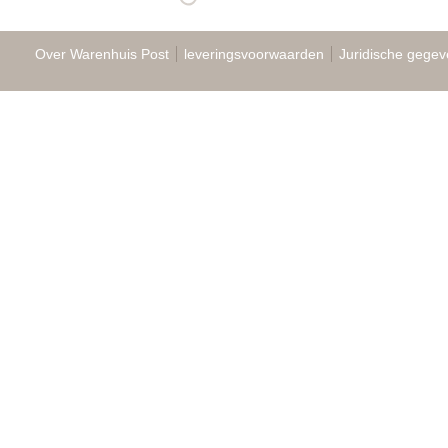
Over Warenhuis Post
leveringsvoorwaarden
Juridische gegev